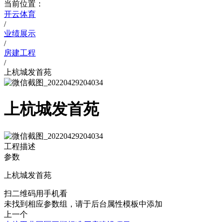
当前位置：
开云体育
/
业绩展示
/
房建工程
/
上杭城发首苑
上杭城发首苑
工程描述
参数
上杭城发首苑
扫二维码用手机看
未找到相应参数组，请于后台属性模板中添加
上一个