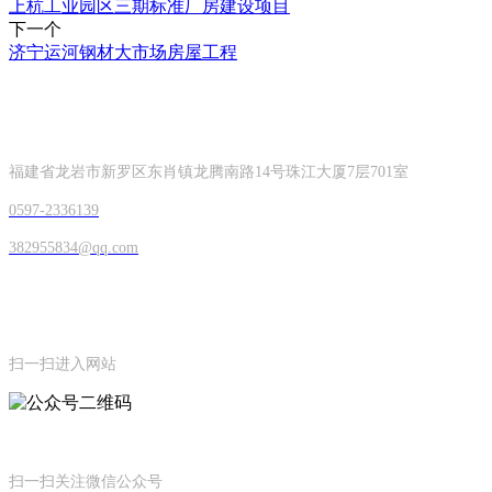
上杭工业园区三期标准厂房建设项目
下一个
济宁运河钢材大市场房屋工程
CONTACT INFORMATION
联系方式
福建省龙岩市新罗区东肖镇龙腾南路14号珠江大厦7层701室
0597-2336139
382955834@qq.com
WEBSITE QR CODE
网站二维码
扫一扫进入网站
微信公众号
扫一扫关注微信公众号