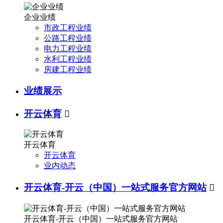
企业业绩
市政工程业绩
公路工程业绩
电力工程业绩
水利工程业绩
房建工程业绩
业绩展示
开云体育

开云体育
开云体育
业内动态
开云体育-开云（中国）一站式服务官方网站

开云体育-开云（中国）一站式服务官方网站