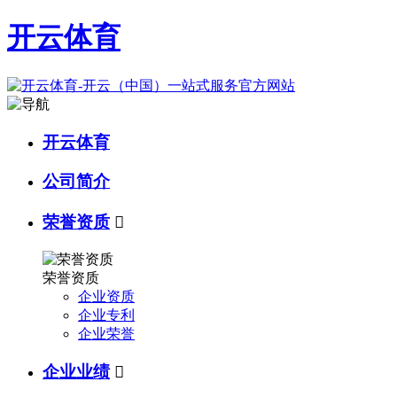
开云体育
开云体育
公司简介
荣誉资质

荣誉资质
企业资质
企业专利
企业荣誉
企业业绩
