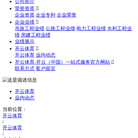
公司简介
荣誉资质

企业资质
企业专利
企业荣誉
企业业绩

市政工程业绩
公路工程业绩
电力工程业绩
水利工程业
绩
房建工程业绩
业绩展示
开云体育

开云体育
业内动态
开云体育-开云（中国）一站式服务官方网站

联系方式
客户留言
开云体育
业内动态
当前位置：
开云体育
/
开云体育
/