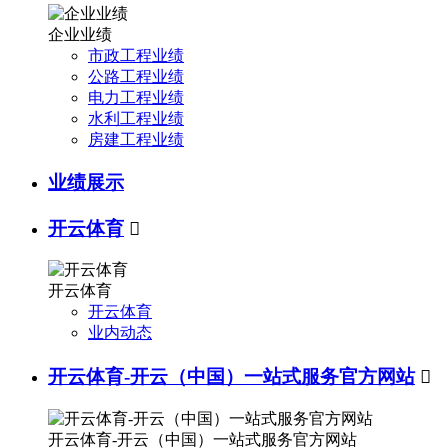
企业业绩
市政工程业绩
公路工程业绩
电力工程业绩
水利工程业绩
房建工程业绩
业绩展示
开云体育

开云体育
开云体育
业内动态
开云体育-开云（中国）一站式服务官方网站

开云体育-开云（中国）一站式服务官方网站