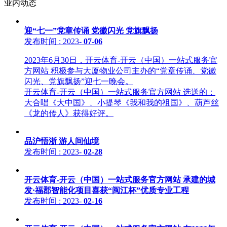
业内动态
迎“七一”党章传诵 党徽闪光 党旗飘扬
发布时间
: 2023
-
07-06
2023年6月30日，开云体育-开云（中国）一站式服务官
方网站 积极参与大厦物业公司主办的“党章传诵、党徽
闪光、党旗飘扬”迎七一晚会。
开云体育-开云（中国）一站式服务官方网站 选送的：
大合唱《大中国》、小提琴《我和我的祖国》、葫芦丝
《龙的传人》获得好评。
品沪悟浙 游人间仙境
发布时间
: 2023
-
02-28
开云体育-开云（中国）一站式服务官方网站 承建的城
发·福郡智能化项目喜获“闽江杯”优质专业工程
发布时间
: 2023
-
02-16