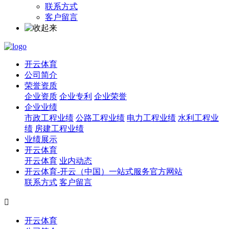
联系方式
客户留言
开云体育
公司简介
荣誉资质
企业资质
企业专利
企业荣誉
企业业绩
市政工程业绩
公路工程业绩
电力工程业绩
水利工程业
绩
房建工程业绩
业绩展示
开云体育
开云体育
业内动态
开云体育-开云（中国）一站式服务官方网站
联系方式
客户留言

开云体育